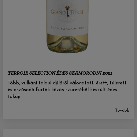
TERROIR SELECTION ÉDES SZAMORODNI 2021
Több, vulkáni talajú dűlőről válogatott, érett, túlérett
és aszúsodó fürtök közös szüretéből készült édes
tokaji
Tovább