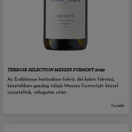
TERROIR SELECTION MESZES FURMINT 2022
Az Erdőbénye határában fekvő, dél-keleti fekvésű,
kőzetekben gazdag talajú Meszes furmintját kézzel
szüreteltük, válogatás után
Tovább