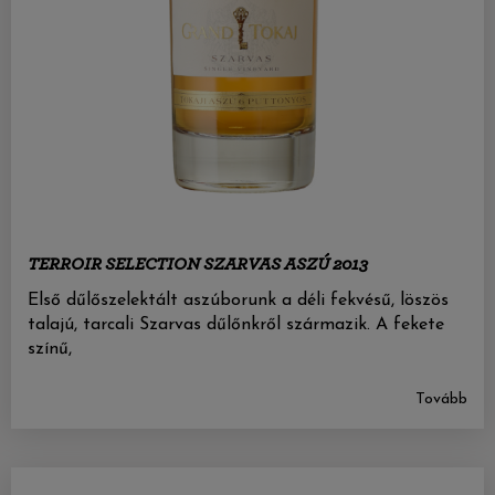
TERROIR SELECTION SZARVAS ASZÚ 2013
Első dűlőszelektált aszúborunk a déli fekvésű, löszös
talajú, tarcali Szarvas dűlőnkről származik. A fekete
színű,
Tovább