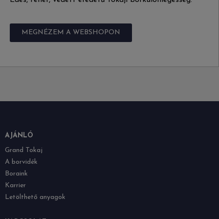
Édes, fehér, védett eredetű tokaji borkülönlegesség.
MEGNÉZEM A WEBSHOPON
AJÁNLÓ
Grand Tokaj
A borvidék
Boraink
Karrier
Letölthető anyagok