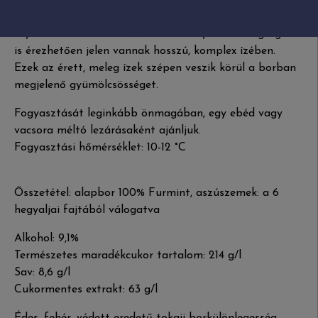
tartva ezt a kivételes bort. A krémes és mézes jegyek
mellett érett szőlő- és aszúszemek jegyei és a forró
évjárat és a Szarvas dűlő löszös talajának melegsége
is érezhetően jelen vannak hosszú, komplex ízében.
Ezek az érett, meleg ízek szépen veszik körül a borban
megjelenő gyümölcsösséget.
Fogyasztását leginkább önmagában, egy ebéd vagy
vacsora méltó lezárásaként ajánljuk.
Fogyasztási hőmérséklet: 10-12 °C
Összetétel: alapbor 100% Furmint, aszúszemek: a 6
hegyaljai fajtából válogatva
Alkohol: 9,1%
Természetes maradékcukor tartalom: 214 g/l
Sav: 8,6 g/l
Cukormentes extrakt: 63 g/l