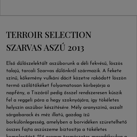
TERROIR SELECTION
SZARVAS ASZÚ 2013
Első dűlőszelektált aszúborunk a déli fekvésű, löszös
talajú, tarcali Szarvas dűlőnkről származik. A fekete
színű, kőkemény vulkáni dácit közetre rakódott löszön
termő szőlőtőkéket folyamatosan körbejárja a
napfény, a Tiszáról pedig ősszel rendszeresen kúszik
fel a reggeli pára a hegy szoknyájára, így tökéletes
helyszín aszúbor készítésére. Mély aranyszínű, aszalt
sárgabarack és méz illatú, gazdag ízű
borkülönlegesség, amelyben a borvidéken szüretelhető
összes fajta aszúszeme biztosítja a tökéletes