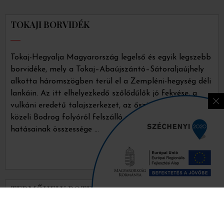
TOKAJI BORVIDÉK
Tokaj-Hegyalja Magyarország legelső és egyik legszebb
borvidéke, mely a Tokaj–Abaújszántó–Sátoraljaújhely
alkotta háromszögben terül el a Zempléni-hegység déli
lankáin. Az itt elhelyezkedő szőlődűlők jó fekvése, a
vulkáni eredetű talajszerkezet, az őszi napsugarak, a
közeli Bodrog folyóról felszálló pára kedvező
hatásainak összessége …
Tovább
TERMŐHELY POTENCIÁL
A borászat 2013-ban kezdődött minőségi megújulás