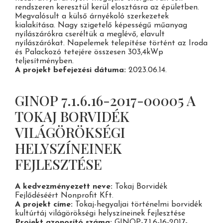
rendszeren keresztül kerül elosztásra az épületben.
Megvalósult a külső árnyékoló szerkezetek
kialakítása. Nagy szigetelő képességű műanyag
nyílászárókra cseréltük a meglévő, elavult
nyílászárókat. Napelemek telepítése történt az Iroda
és Palackozó tetejére összesen 303,4kWp
BELÉPÉS
teljesítményben.
ELMÚLT MÁR 18 ÉVES?
A projekt befejezési dátuma:
2023.06.14.
GINOP 7.1.6.16-2017-00005 A
IGEN
TOKAJ BORVIDÉK
VILÁGÖRÖKSÉGI
NEM
HELYSZÍNEINEK
FEJLESZTÉSE
A kedvezményezett neve:
Tokaj Borvidék
Fejlődéséért Nonprofit Kft.
A projekt címe:
Tokaj-hegyaljai történelmi borvidék
kultúrtáj világörökségi helyszíneinek fejlesztése
Projekt azonosító száma:
GINOP-7.1.6-16-2017-