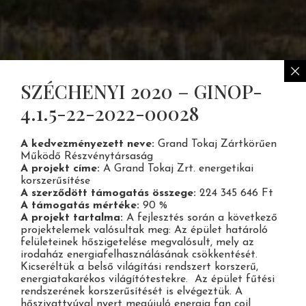
SZÉCHENYI 2020 – GINOP-
4.1.5-22-2022-00028
A kedvezményezett neve:
Grand Tokaj Zártkörűen
Működő Részvénytársaság
A projekt címe:
A Grand Tokaj Zrt. energetikai
korszerűsítése
A szerződött támogatás összege:
224 345 646 Ft
A támogatás mértéke:
90 %
A projekt tartalma:
A fejlesztés során a következő
projektelemek valósultak meg: Az épület határoló
felületeinek hőszigetelése megvalósult, mely az
irodaház energiafelhasználásának csökkentését.
Kicseréltük a belső világítási rendszert korszerű,
energiatakarékos világítótestekre. Az épület fűtési
rendszerének korszerűsítését is elvégeztük. A
hőszivattyúval nyert megújuló energia fan coil