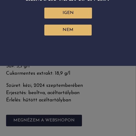
hónapok alatt, több lépcsőben kevergetve) adjuk
hozzá a pezsgőnek szüretelt szőlőből készült, friss és
IGEN
gyümölcsös alapborhoz.
NEM
Szőlőfajták: sauvignon blanc, furmint, hárslevelű,
sárgamuskotály
Természetes maradékcukor tartalom: 5,8 g/l
Alkohol: 12,85%
Sav: 5,5 g/l
Cukormentes extrakt: 18,9 g/l
Szüret: kézi, 2024 szeptemberében
Erjesztés: beoltva, acéltartályban
Érlelés: hűtött acéltartályban
MEGNÉZEM A WEBSHOPON