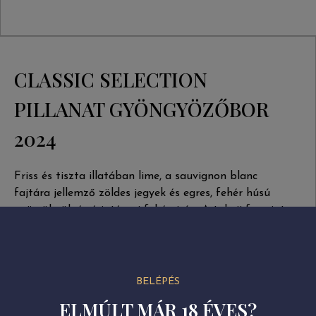
CLASSIC SELECTION
PILLANAT GYÖNGYÖZŐBOR
2024
Friss és tiszta illatában lime, a sauvignon blanc
fajtára jellemző zöldes jegyek és egres, fehér húsú
gyümölcsök és érintésnyi fehérvirág. A tokaji furmint
és hárslevelű egyaránt szépen érvényesülnek ebben a
harmonikus házasításban, az összhatás az üde
savaknak köszönhetően még élénkebb.
Hidegen, akár jégbe hűtve ajánljuk ezt a
BELÉPÉS
gyöngyözőbort. Elkészítésekor a finom pezsgésért
ELMÚLT MÁR 18 ÉVES?
felelős, apró buborékokat lassan és fokozatosan (akár