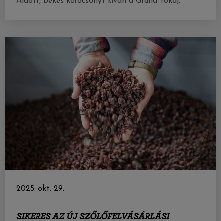
Áldott, békés karácsonyt kíván a Grand Tokaj.
2025. okt. 29.
SIKERES AZ ÚJ SZŐLŐFELVÁSÁRLÁSI