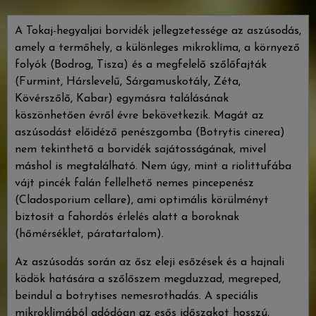
A Tokaj-hegyaljai borvidék jellegzetessége az aszúsodás,
amely a termőhely, a különleges mikroklíma, a környező
folyók (Bodrog, Tisza) és a megfelelő szőlőfajták
(Furmint, Hárslevelű, Sárgamuskotály, Zéta,
Kövérszőlő, Kabar) egymásra találásának
köszönhetően évről évre bekövetkezik. Magát az
aszúsodást előidéző penészgomba (Botrytis cinerea)
nem tekinthető a borvidék sajátosságának, mivel
máshol is megtalálható. Nem úgy, mint a riolittufába
vájt pincék falán fellelhető nemes pincepenész
(Cladosporium cellare), ami optimális körülményt
biztosít a fahordós érlelés alatt a boroknak
(hőmérséklet, páratartalom).
Az aszúsodás során az ősz eleji esőzések és a hajnali
ködök hatására a szőlőszem megduzzad, megreped,
beindul a botrytises nemesrothadás. A speciális
mikroklímából adódóan az esős időszakot hosszú,