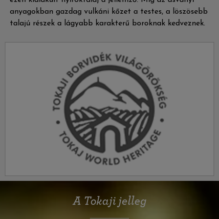
ezen kialakult nyiroktalaj a jellemző. Míg az ásványi
anyagokban gazdag vulkáni kőzet a testes, a löszösebb
talajú részek a lágyabb karakterű boroknak kedveznek.
A Tokaji jelleg