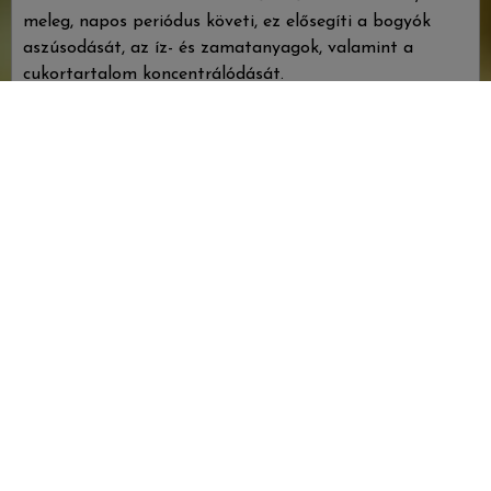
meleg, napos periódus követi, ez elősegíti a bogyók
aszúsodását, az íz- és zamatanyagok, valamint a
cukortartalom koncentrálódását.
Az aszúkészítés ma is évszázados hagyományokra
vezethető vissza a borvidéken. A folyamat első lépése,
hogy szüretkor a fürtökről a bogyókat szemenként
szedik le, kádakba helyezik, feldolgozásig itt tárolják. A
perforált kádaknak köszönhetően ez idő alatt az
aszúszemekből saját súlyuknál fogva lecsepeg az
eszencia.
2013 őszén a tokaji borok minőségének egységesítése
érdekében új szabályozások születtek a borvidéken a
borkészítésre vonatkozóan. Az aszúknál a minimális
cukortartalmat 120 g/l-ben határozták meg. Előírták,
hogy az itt termelt borokat kizárólag a termőhelyen,
vagyis a borvidékhez tartozó településen lehet érlelni
és palackozni.