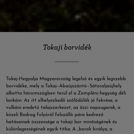
Tokaji borvidék
Tokaj-Hegyalja Magyarország legelső és egyik legszebb
borvidéke, mely a Tokaj–Abaújszántó–Sátoraljaújhely
alkotta háromszögben terül el a Zempléni-hegység déli
lankáin. Az itt elhelyezkedő szőlődűlők jó fekvése, a
vulkáni eredetű talajszerkezet, az őszi napsugarak, a
közeli Bodrog folyóról felszálló pára kedvező
hatásainak összessége a tokaji bor minőségének és
különlegességének egyik titka. A „borok királya, a