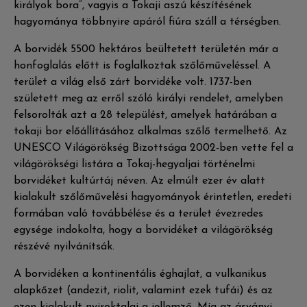
királyok bora”, vagyis a Tokaji aszú készítésének
hagyománya többnyire apáról fiúra száll a térségben.
A borvidék 5500 hektáros beültetett területén már a
honfoglalás előtt is foglalkoztak szőlőműveléssel. A
terület a világ első zárt borvidéke volt. 1737-ben
született meg az erről szóló királyi rendelet, amelyben
felsorolták azt a 28 települést, amelyek határában a
tokaji bor előállításához alkalmas szőlő termelhető. Az
UNESCO Világörökség Bizottsága 2002-ben vette fel a
világörökségi listára a Tokaj-hegyaljai történelmi
borvidéket kultúrtáj néven. Az elmúlt ezer év alatt
kialakult szőlőművelési hagyományok érintetlen, eredeti
formában való továbbélése és a terület évezredes
egysége indokolta, hogy a borvidéket a világörökség
részévé nyilvánítsák.
A borvidéken a kontinentális éghajlat, a vulkanikus
alapkőzet (andezit, riolit, valamint ezek tufái) és az