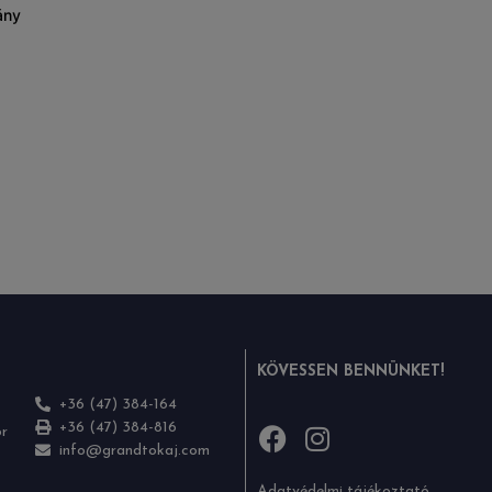
ány
KÖVESSEN BENNÜNKET!
+36 (47) 384-164
+36 (47) 384-816
or
info@grandtokaj.com
Adatvédelmi tájékoztató