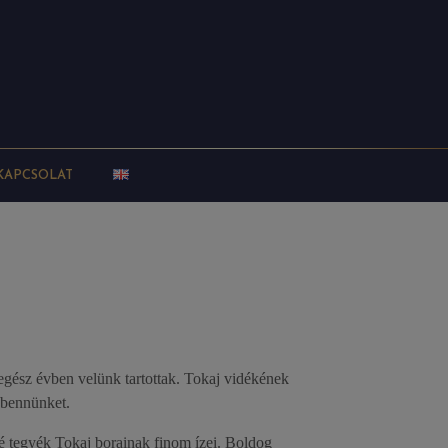
KAPCSOLAT
egész évben velünk tartottak. Tokaj vidékének
 bennünket.
sé tegyék Tokaj borainak finom ízei. Boldog