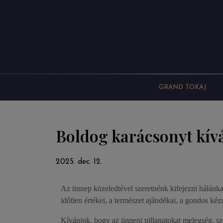
GRAND TOKAJ
Boldog karácsonyt kív
2025. dec. 12.
Az ünnep közeledtével szeretnénk kifejezni hálánk
időtlen értékei, a természet ajándékai, a gondos k
Kívánjuk, hogy az ünnepi pillanatokat melegség, sze