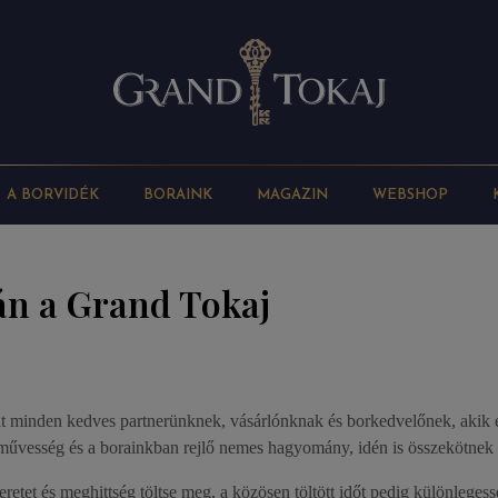
A BORVIDÉK
BORAINK
MAGAZIN
WEBSHOP
án a Grand Tokaj
at minden kedves partnerünknek, vásárlónknak és borkedvelőnek, akik 
ézművesség és a borainkban rejlő nemes hagyomány, idén is összekötnek
retet és meghittség töltse meg, a közösen töltött időt pedig különleges