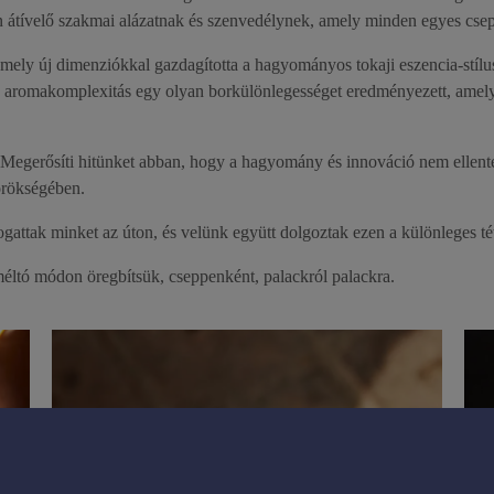
n átívelő szakmai alázatnak és szenvedélynek, amely minden egyes csepp
 amely új dimenziókkal gazdagította a hagyományos tokaji eszencia-stí
 és aromakomplexitás egy olyan borkülönlegességet eredményezett, amel
. Megerősíti hitünket abban, hogy a hagyomány és innováció nem ellent
 örökségében.
attak minket az úton, és velünk együtt dolgoztak ezen a különleges té
éltó módon öregbítsük, cseppenként, palackról palackra.