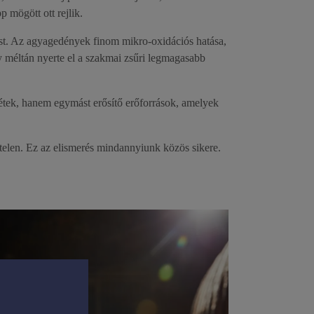
 mögött ott rejlik.
lust. Az agyagedények finom mikro-oxidációs hatása,
y méltán nyerte el a szakmai zsűri legmagasabb
étek, hanem egymást erősítő erőforrások, amelyek
telen. Ez az elismerés mindannyiunk közös sikere.