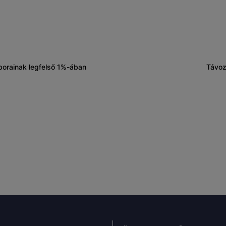
borainak legfelső 1%-ában
Távoz