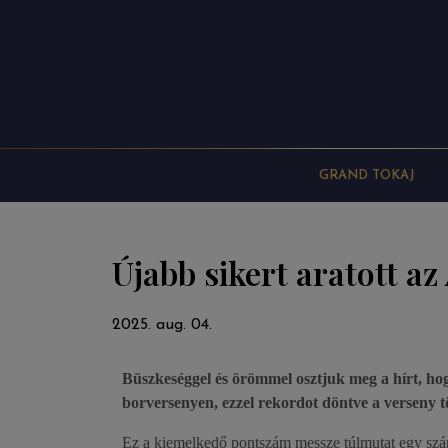
GRAND TOKAJ
Újabb sikert aratott az
2025. aug. 04.
Büszkeséggel és örömmel osztjuk meg a hírt, ho
borversenyen, ezzel rekordot döntve a verseny 
Ez a kiemelkedő pontszám messze túlmutat egy szám