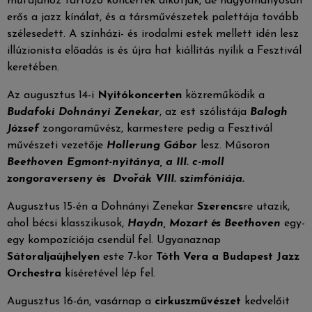
műfajához tartozó koncertek alkotják, de hagyományosan
erős a jazz kínálat, és a társművészetek palettája tovább
szélesedett. A színházi- és irodalmi estek mellett idén lesz
illúzionista előadás is és újra hat kiállítás nyílik a Fesztivál
keretében.
Az augusztus 14-i
Nyitókoncert
en
közreműködik a
Budafoki Dohnányi Zenekar
, az est szólistája
Balogh
József
zongoraművész, karmestere pedig a Fesztivál
művészeti vezetője
Hollerung Gábor
lesz. Műsoron
Beethoven Egmont-nyitánya, a III. c-moll
zongoraverseny és
Dvořák VIII. szimfóniája.
Augusztus 15-én a Dohnányi Zenekar
Szerencs
re utazik,
ahol bécsi klasszikusok,
Haydn, Mozart és Beethoven
egy-
egy kompozíciója csendül fel. Ugyanaznap
Sátoraljaújhelyen
este 7-kor
Tóth Vera a Budapest Jazz
Orchestra
kíséretével lép fel.
Augusztus 16-án, vasárnap a
cirkuszművészet
kedvelőit