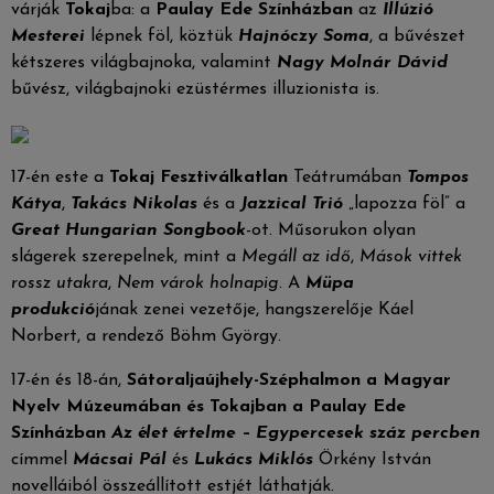
várják
Tokaj
ba: a
Paulay Ede Színházban
az
Illúzió
Mesterei
lépnek föl, köztük
Hajnóczy Soma
, a bűvészet
kétszeres világbajnoka, valamint
Nagy Molnár Dávid
bűvész, világbajnoki ezüstérmes illuzionista is.
17-én este a
Tokaj Fesztiválkatlan
Teátrumában
Tompos
Kátya
,
Takács Nikolas
és a
Jazzical Trió
„lapozza föl” a
Great Hungarian Songbook
-ot. Műsorukon olyan
slágerek szerepelnek, mint a
Megáll az idő
,
Mások vittek
rossz utakra
,
Nem várok holnapig
. A
Müpa
produkció
jának zenei vezetője, hangszerelője Káel
Norbert, a rendező Böhm György.
17-én és 18-án,
Sátoraljaújhely-Széphalmon a Magyar
Nyelv Múzeumában és Tokajban a Paulay Ede
Színházban
Az élet értelme – Egypercesek száz percben
címmel
Mácsai Pál
és
Lukács Miklós
Örkény István
novelláiból összeállított estjét láthatják.