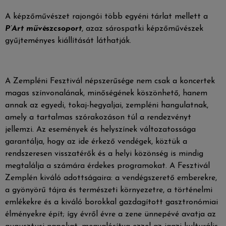
A képzőművészet rajongói több egyéni tárlat mellett a
P’Art művészcsoport
, azaz sárospatki képzőművészek
gyűjteményes kiállítását láthatják.
A Zempléni Fesztivál népszerűsége nem csak a koncertek
magas színvonalának, minőségének köszönhető, hanem
annak az egyedi, tokaj-hegyaljai, zempléni hangulatnak,
amely a tartalmas szórakozáson túl a rendezvényt
jellemzi. Az események és helyszínek változatossága
garantálja, hogy az ide érkező vendégek, köztük a
rendszeresen visszatérők és a helyi közönség is mindig
megtalálja a számára érdekes programokat. A Fesztivál
Zemplén kiváló adottságaira: a vendégszerető emberekre,
a gyönyörű tájra és természeti környezetre, a történelmi
emlékekre és a kiváló borokkal gazdagított gasztronómiai
élményekre épít; így évről évre a zene ünnepévé avatja az