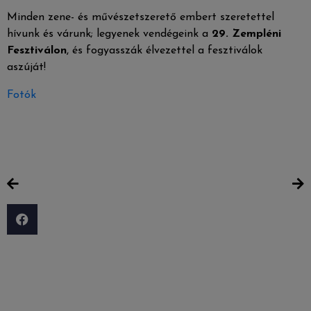
Minden zene- és művészetszerető embert szeretettel
hívunk és várunk; legyenek vendégeink a
2
9
. Zempléni
Fesztiválon
, és fogyasszák élvezettel a fesztiválok
aszúját!
Fotók