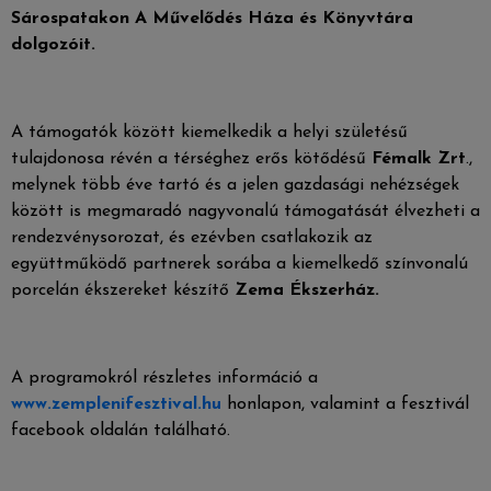
Sárospatakon A Művelődés Háza és Könyvtára
dolgozóit
.
A támogatók között kiemelkedik a helyi születésű
tulajdonosa révén a térséghez erős kötődésű
Fémalk Zrt
.,
melynek több éve tartó és a jelen gazdasági nehézségek
között is megmaradó nagyvonalú támogatását élvezheti a
rendezvénysorozat, és ezévben csatlakozik az
együttműködő partnerek sorába a kiemelkedő színvonalú
porcelán ékszereket készítő
Zema Ékszerház.
A programokról részletes információ a
www.zemplenifesztival.hu
honlapon, valamint a fesztivál
facebook oldalán található.