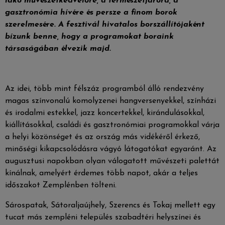
lakó művészetkedvelőre, a természetjáróra, a
gasztronómia hívére és persze a finom borok
szerelmesére. A fesztivál hivatalos borszállítójaként
bízunk benne, hogy a programokat boraink
társaságában élvezik majd.
Az idei, több mint félszáz programból álló rendezvény
magas színvonalú komolyzenei hangversenyekkel, színházi
és irodalmi estekkel, jazz koncertekkel, kirándulásokkal,
kiállításokkal, családi és gasztronómiai programokkal várja
a helyi közönséget és az ország más vidékéről érkező,
minőségi kikapcsolódásra vágyó látogatókat egyaránt. Az
augusztusi napokban olyan válogatott művészeti palettát
kínálnak, amelyért érdemes több napot, akár a teljes
időszakot Zemplénben tölteni.
Sárospatak, Sátoraljaújhely, Szerencs és Tokaj mellett egy
tucat más zempléni település szabadtéri helyszínei és