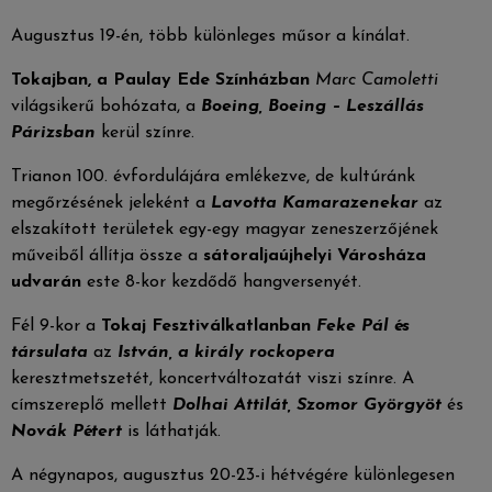
Augusztus 19-én, több különleges műsor a kínálat.
Tokajban, a Paulay Ede Színházban
Marc Camoletti
világsikerű bohózata, a
Boeing, Boeing – Leszállás
Párizsban
kerül színre.
Trianon 100. évfordulájára emlékezve, de kultúránk
megőrzésének jeleként a
Lavotta Kamarazenekar
az
elszakított területek egy-egy magyar zeneszerzőjének
műveiből állítja össze a
sátoraljaújhelyi Városháza
udvarán
este 8-kor kezdődő hangversenyét.
Fél 9-kor a
Tokaj Fesztiválkatlanban
Feke Pál és
társulata
az
István, a király rockopera
keresztmetszetét, koncertváltozatát viszi színre. A
címszereplő mellett
Dolhai Attilát, Szomor
Györgyöt
és
Novák Pétert
is láthatják.
A négynapos, augusztus 20-23-i hétvégére különlegesen