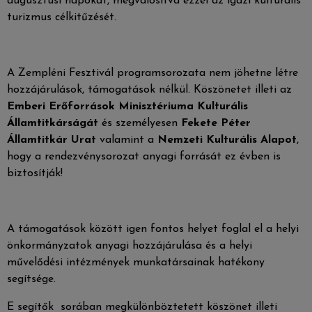
augusztusi napokat, megvalósítva ezzel az igazi kulturális
turizmus célkitűzését.
A Zempléni Fesztivál programsorozata nem jöhetne létre
hozzájárulások, támogatások nélkül. Köszönetet illeti az
Emberi Erőforrások Minisztériuma Kulturális
Államtitkárságá
t
és személyesen
Fekete Péter
Államtitkár Urat
valamint a
Nemzeti Kulturális Alap
ot
,
hogy a rendezvénysorozat anyagi forrását ez évben is
biztosítják!
A támogatások között igen fontos helyet foglal el a helyi
önkormányzatok anyagi hozzájárulása és a helyi
művelődési intézmények munkatársainak hatékony
segítsége.
E segítők sorában megkülönböztetett köszönet illeti