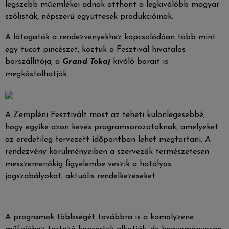
legszebb műemlékei adnak otthont a legkiválóbb magyar
szólisták, népszerű együttesek produkcióinak.
A látogatók a rendezvényekhez kapcsolódóan több mint
egy tucat pincészet, köztük a Fesztivál hivatalos
borszállítója, a
Grand Tokaj
kiváló borait is
megkóstolhatják.
A Zempléni Fesztivált most az teheti különlegesebbé,
hogy egyike azon kevés programsorozatoknak, amelyeket
az eredetileg tervezett időpontban lehet megtartani. A
rendezvény körülményeiben a szervezők természetesen
messzemenőkig figyelembe veszik a hatályos
jogszabályokat, aktuális rendelkezéseket.
A programok többségét továbbra is a komolyzene