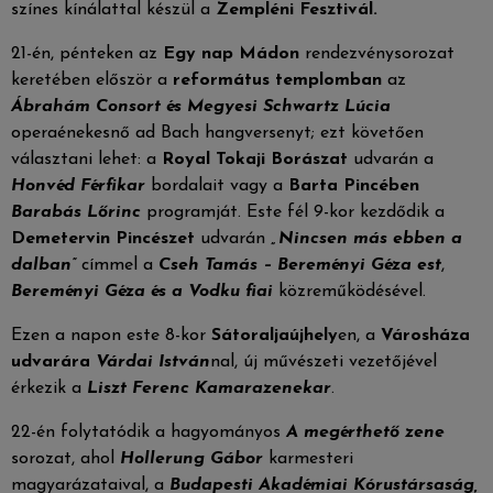
színes kínálattal készül a
Zempléni Fesztivál.
21-én, pénteken az
Egy nap Mádon
rendezvénysorozat
keretében először a
református templomban
az
Ábrahám Consort és Megyesi Schwartz Lúcia
operaénekesnő ad Bach hangversenyt; ezt követően
választani lehet: a
Royal Tokaji Borászat
udvarán a
Honvéd Férfikar
bordalait vagy a
Barta Pincében
Barabás Lőrinc
programját. Este fél 9-kor kezdődik a
Demetervin Pincészet
udvarán
„Nincsen más ebben a
dalban”
címmel a
Cseh Tamás – Bereményi Géza est
,
Bereményi Géza és a Vodku fiai
közreműködésével.
Ezen a napon este 8-kor
Sátoraljaújhely
en, a
Városháza
udvarára
Várdai István
nal, új művészeti vezetőjével
érkezik a
Liszt Ferenc Kamarazenekar
.
22-én folytatódik a hagyományos
A megérthető zene
sorozat, ahol
Hollerung Gábor
karmesteri
magyarázataival, a
Budapesti Akadémiai Kórustársaság,