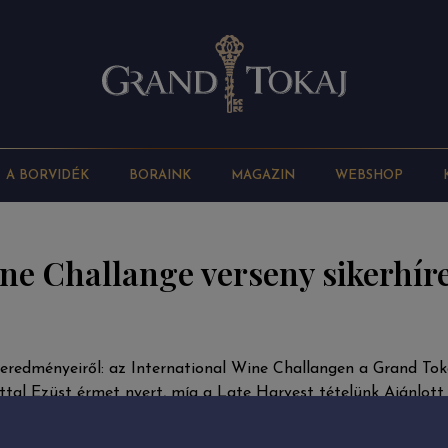
A BORVIDÉK
BORAINK
MAGAZIN
WEBSHOP
ne Challange verseny sikerhír
redményeiről: az International Wine Challangen a Grand Toka
ttal Ezüst érmet nyert, míg a Late Harvest tételünk Ajánlo
atnak az újabb arany éremhez!