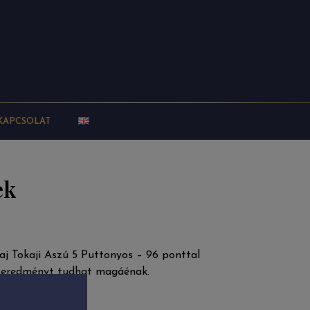
KAPCSOLAT
ek
j Tokaji Aszú 5 Puttonyos – 96 ponttal
tt eredményt tudhat magáénak.