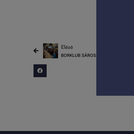
Előző
BORKLUB SÁROSPATAKON DR. LŐRI