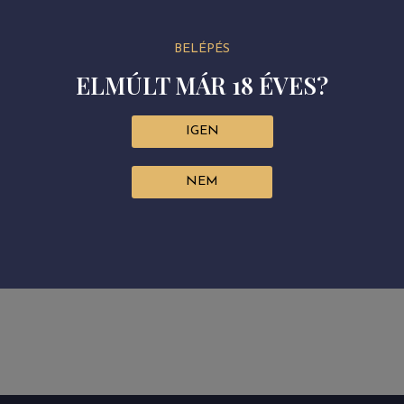
BELÉPÉS
ELMÚLT MÁR 18 ÉVES?
IGEN
NCZ GYÖRGGYEL, A ST. ANDREA BIRTOK BORÁSZÁVAL
Ezüstösen csillog az érem a Dec
NEM