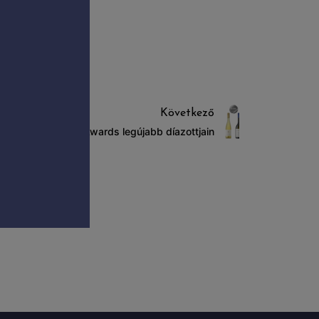
Következő
anter World Wine Awards legújabb díazottjain