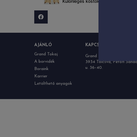
Különleges kóstoló
AJÁNLÓ
KAPCSOLAT
Grand Tokaj
Grand Tokaj Zrt.
A borvidék
3934 Tolcsva, Petőfi Sánd
u. 36–40.
Boraink
Karrier
Letölthető anyagok