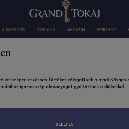
A BORVIDÉK
BORAINK
MAGAZIN
WEBSHOP
ben
tóival szépen aszúsodó fürtöket válogattunk a mádi Kővágó
orodnihoz igazán szép alapanyagot gyűjtöttünk a diákokkal.
BELÉPÉS