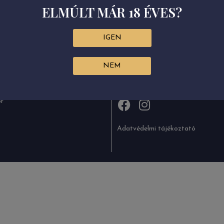
ELMÚLT MÁR 18 ÉVES?
IGEN
NEM
+36 (47) 384-164
KÖVESSEN BENNÜNKET!
+36 (47) 384-816
info@grandtokaj.com
or
Adatvédelmi tájékoztató