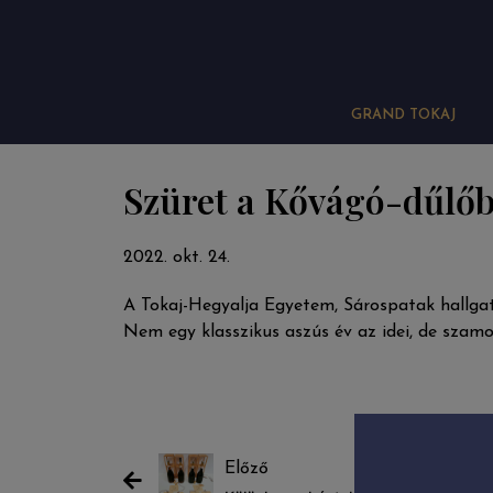
GRAND TOKAJ
Szüret a Kővágó-dűlő
2022. okt. 24.
A Tokaj-Hegyalja Egyetem, Sárospatak hallga
Nem egy klasszikus aszús év az idei, de szam
Előző