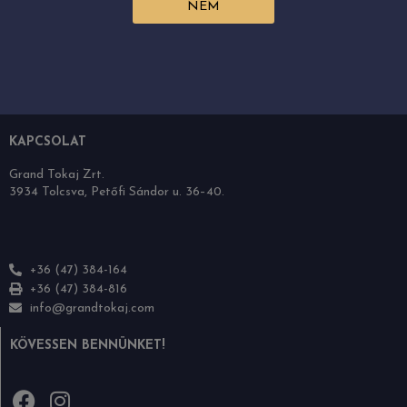
NEM
Grand Tokaj
A borvidék
Boraink
Karrier
Letölthető anyagok
KAPCSOLAT
Grand Tokaj Zrt.
3934 Tolcsva, Petőfi Sándor u. 36–40.
+36 (47) 384-164
+36 (47) 384-816
info@grandtokaj.com
KÖVESSEN BENNÜNKET!