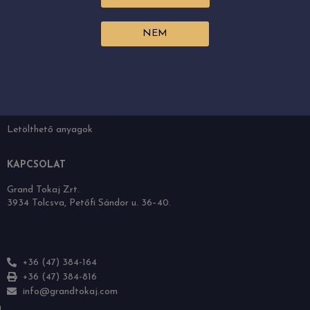
NEM
AJÁNLÓ
Grand Tokaj
A borvidék
Boraink
Karrier
Letölthető anyagok
KAPCSOLAT
Grand Tokaj Zrt.
3934 Tolcsva, Petőfi Sándor u. 36–40.
+36 (47) 384-164
+36 (47) 384-816
info@grandtokaj.com