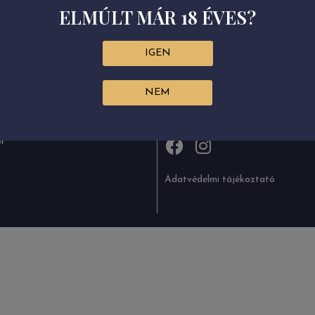
ELMÚLT MÁR 18 ÉVES?
IGEN
NEM
+36 (47) 384-164
KÖVESSEN BENNÜNKET!
+36 (47) 384-816
info@grandtokaj.com
or
Adatvédelmi tájékoztató