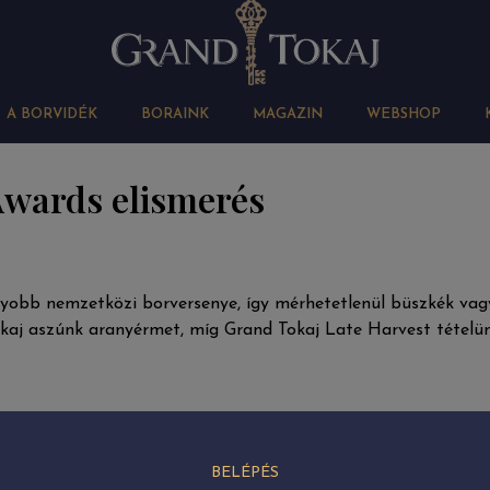
A BORVIDÉK
BORAINK
MAGAZIN
WEBSHOP
Awards elismerés
yobb nemzetközi borversenye, így mérhetetlenül büszkék vag
okaj aszúnk aranyérmet, míg Grand Tokaj Late Harvest tételü
BELÉPÉS