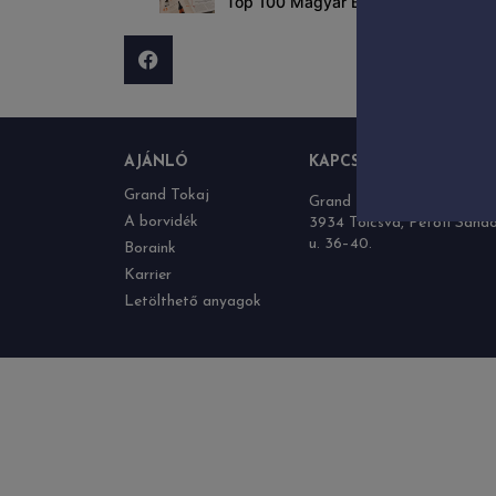
Top 100 Magyar Bor – 2020
AJÁNLÓ
KAPCSOLAT
Grand Tokaj
Grand Tokaj Zrt.
A borvidék
3934 Tolcsva, Petőfi Sánd
u. 36–40.
Boraink
Karrier
Letölthető anyagok