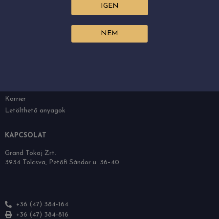
IGEN
NEM
AJÁNLÓ
Grand Tokaj
A borvidék
Boraink
Karrier
Letölthető anyagok
KAPCSOLAT
Grand Tokaj Zrt.
3934 Tolcsva, Petőfi Sándor u. 36–40.
+36 (47) 384-164
+36 (47) 384-816