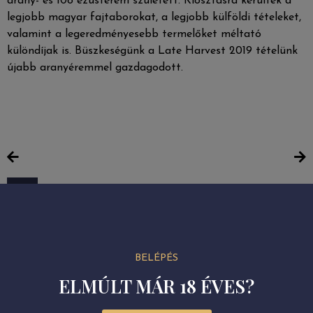
arany- és 108 ezüstérem született. Kiosztásra kerültek a
legjobb magyar fajtaborokat, a legjobb külföldi tételeket,
valamint a legeredményesebb termelőket méltató
különdíjak is. Büszkeségünk a Late Harvest 2019 tételünk
újabb aranyéremmel gazdagodott.
BELÉPÉS
ELMÚLT MÁR 18 ÉVES?